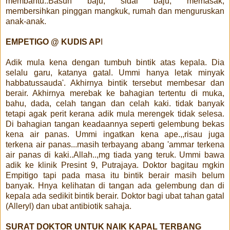
membantu..Basuh baju, sidai baju, memasak,
membersihkan pinggan mangkuk, rumah dan menguruskan
anak-anak.
EMPETIGO @ KUDIS AP
I
Adik mula kena dengan tumbuh bintik atas kepala. Dia
selalu garu, katanya gatal. Ummi hanya letak minyak
habbatussauda'. Akhirnya bintik tersebut membesar dan
berair. Akhirnya merebak ke bahagian tertentu di muka,
bahu, dada, celah tangan dan celah kaki. tidak banyak
tetapi agak perit kerana adik mula merengek tidak selesa.
Di bahagian tangan keadaannya seperti gelembung bekas
kena air panas. Ummi ingatkan kena ape.,,risau juga
terkena air panas...masih terbayang abang 'ammar terkena
air panas di kaki..Allah..,mg tiada yang teruk. Ummi bawa
adik ke klinik Presint 9, Putrajaya. Doktor bagitau mgkin
Empitigo tapi pada masa itu bintik berair masih belum
banyak. Hnya kelihatan di tangan ada gelembung dan di
kepala ada sedikit bintik berair. Doktor bagi ubat tahan gatal
(Alleryl) dan ubat antibiotik sahaja.
SURAT DOKTOR UNTUK NAIK KAPAL TERBANG