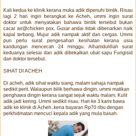
Kali kedua ke klinik kerana muka adik dipenuhi bintik. Risau
lagi 2 hari ingin berangkat ke Acheh, ummi ingin surat
doktor untuk menyatakan bahawa bintik tersebut bukan
cacar air@chicken pox, Gusar andai tidak dibenarkan naik
kapal terbang. Mujur adik nampak aktif dan cergas. Ummi
pun perlu surat pengesahan kesihatan kerana usia
kandungan mencecah 24 minggu. Alhamdulillah surat
keduanya selesai dan adik dibekalkan ubat sapu Fungisid
dari doktor tersebut.
SIHAT DI ACHEH
Di acheh, adik sihat waktu siang, malam sahaja nampak
sedikit perit. Walaupun bilik berhawa dingin, ummi matikan
penghawa dingin kerana sangat sejuk waktu malam. Kulit
adik jadi kering. Ummi sedikit risau. Hari ke 3 kami bawa
adik ke klinik di Acheh..kena bayaran Rp70 ribu dengan
perkhidmatan mencuci kepala adik yang mula basah.