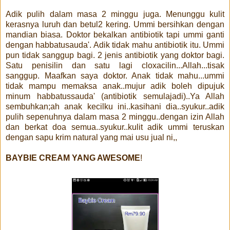
Adik pulih dalam masa 2 minggu juga. Menunggu kulit
kerasnya luruh dan betul2 kering. Ummi bersihkan dengan
mandian biasa. Doktor bekalkan antibiotik tapi ummi ganti
dengan habbatusauda'. Adik tidak mahu antibiotik itu. Ummi
pun tidak sanggup bagi. 2 jenis antibiotik yang doktor bagi.
Satu penisilin dan satu lagi cloxacilin...Allah...tisak
sanggup. Maafkan saya doktor. Anak tidak mahu...ummi
tidak mampu memaksa anak..mujur adik boleh dipujuk
minum habbatussauda' (antibiotik semulajadi)..Ya Allah
sembuhkan;ah anak kecilku ini..kasihani dia..syukur..adik
pulih sepenuhnya dalam masa 2 minggu..dengan izin Allah
dan berkat doa semua..syukur..kulit adik ummi teruskan
dengan sapu krim natural yang mai usu jual ni,,
BAYBIE CREAM YANG AWESOME
!