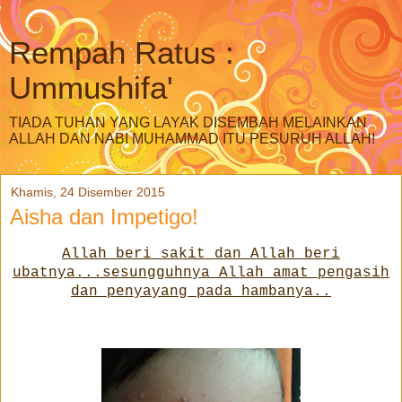
Rempah Ratus :
Ummushifa'
TIADA TUHAN YANG LAYAK DISEMBAH MELAINKAN
ALLAH DAN NABI MUHAMMAD ITU PESURUH ALLAH!
Khamis, 24 Disember 2015
Aisha dan Impetigo!
Allah beri sakit dan Allah beri
ubatnya...sesungguhnya Allah amat pengasih
dan penyayang pada hambanya..